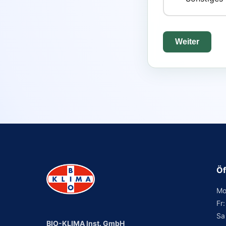
Weiter
Öf
Mo
Fr
Sa
BIO-KLIMA Inst. GmbH