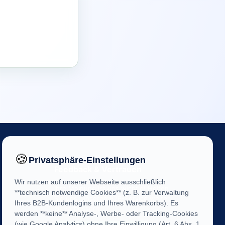
🍪
Privatsphäre-Einstellungen
Feedback & Vertrauen
Wir nutzen auf unserer Webseite ausschließlich
Ihre Meinung ist uns wichtig! Helfen
**technisch notwendige Cookies** (z. B. zur Verwaltung
Sie uns, unseren B2B-Service weiter
Ihres B2B-Kundenlogins und Ihres Warenkorbs). Es
zu verbessern.
werden **keine** Analyse-, Werbe- oder Tracking-Cookies
(wie Google Analytics) ohne Ihre Einwilligung (Art. 6 Abs. 1