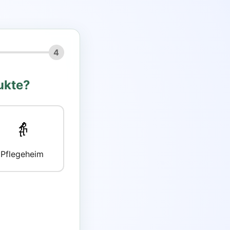
4
ukte?
👵
Pflegeheim