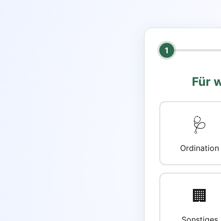
1
Für 
🩺
Ordination
🏢
Sonstiges