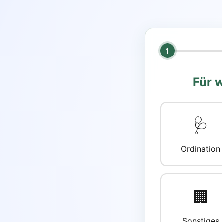
1
Für 
🩺
Ordination
🏢
Sonstiges