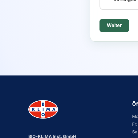
Weiter
Öf
Mo
Fr
Sa
BIO-KLIMA Inst. GmbH