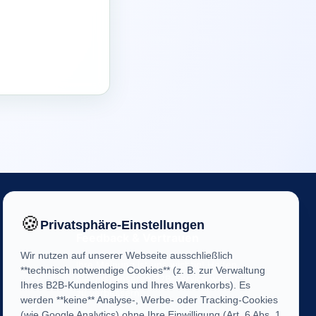
🍪
Privatsphäre-Einstellungen
Feedback & Vertrauen
Wir nutzen auf unserer Webseite ausschließlich
Ihre Meinung ist uns wichtig! Helfen
**technisch notwendige Cookies** (z. B. zur Verwaltung
Sie uns, unseren B2B-Service weiter
Ihres B2B-Kundenlogins und Ihres Warenkorbs). Es
zu verbessern.
werden **keine** Analyse-, Werbe- oder Tracking-Cookies
(wie Google Analytics) ohne Ihre Einwilligung (Art. 6 Abs. 1