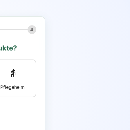
4
ukte?
👵
Pflegeheim