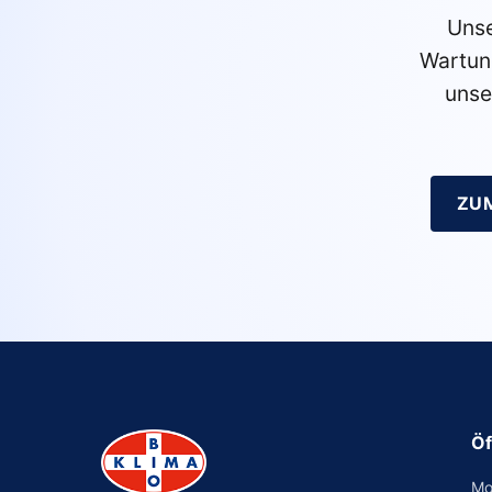
Unse
Wartun
unse
ZU
Öf
Mo