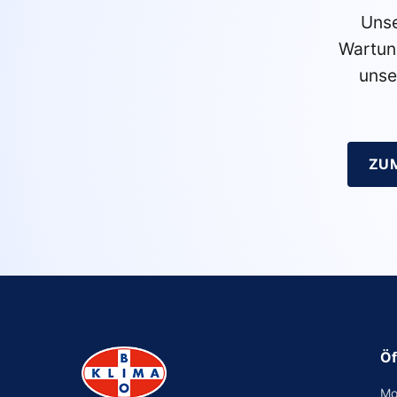
Unse
Wartun
unse
ZU
Öf
Mo