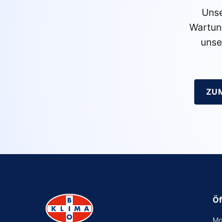
Unse
Wartun
unse
ZU
Öf
Mo