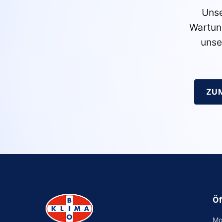
Unse
Wartun
unse
ZU
Öf
Mo