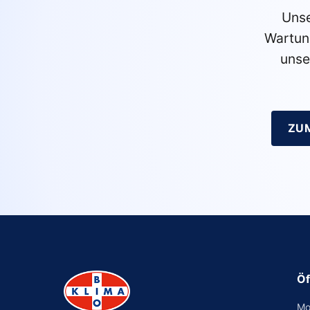
Unse
Wartun
unse
ZU
Öf
Mo