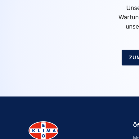
Unse
Wartun
unse
ZU
Öf
Mo