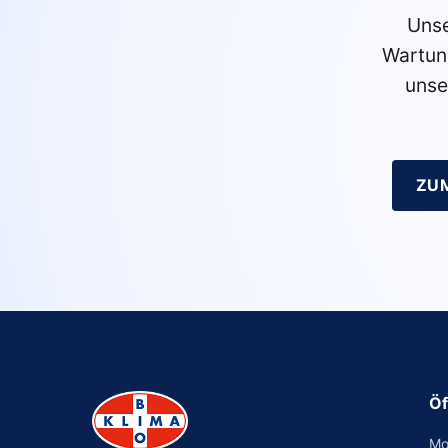
Unse
Wartun
unse
ZU
Öf
Mo