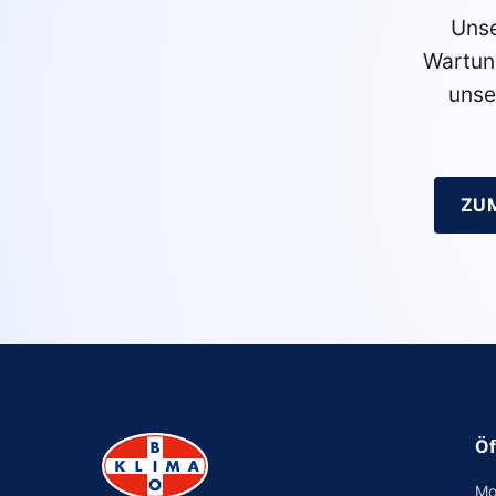
Unse
Wartun
unse
ZU
Öf
Mo