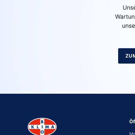
Unse
Wartun
unse
ZU
Öf
Mo