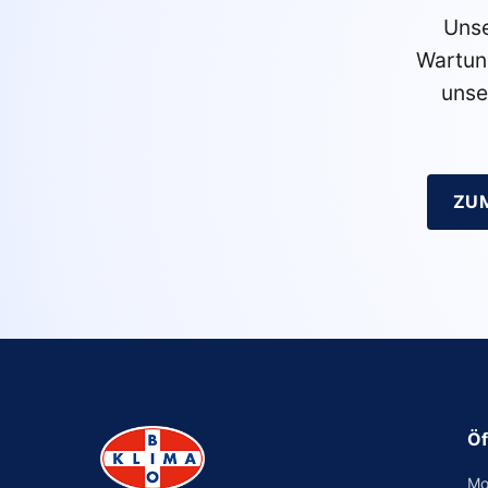
Unse
Wartun
unse
ZU
Öf
Mo