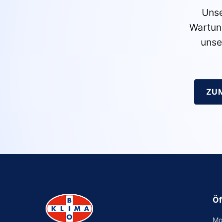
Unse
Wartun
unse
ZU
Öf
Mo