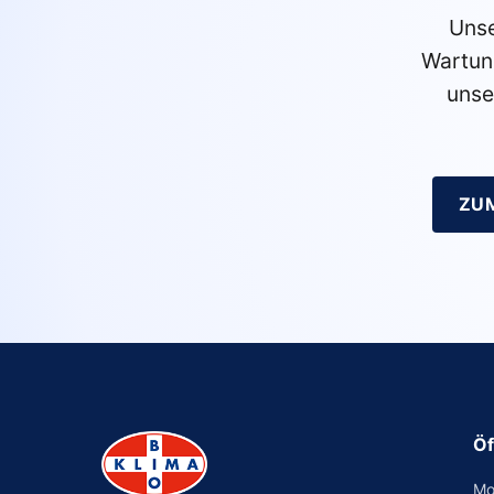
Unse
Wartun
unse
ZU
Öf
Mo