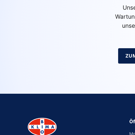
Unse
Wartun
unse
ZU
Öf
Mo