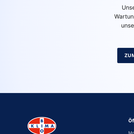
Unse
Wartun
unse
ZU
Öf
Mo