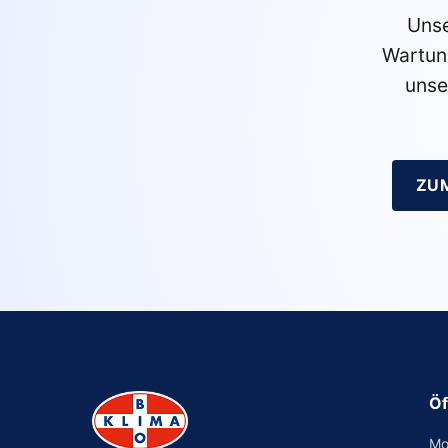
Unse
Wartun
unse
ZU
Öf
Mo