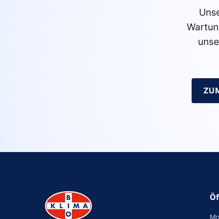
Unse
Wartun
unse
ZU
Öf
Mo