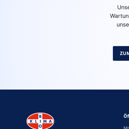
Unse
Wartun
unse
ZU
Öf
Mo