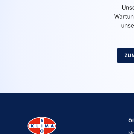
Unse
Wartun
unse
ZU
Öf
Mo